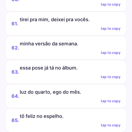
tap to copy
tirei pra mim, deixei pra vocês.
61.
tap to copy
minha versão da semana.
62.
tap to copy
essa pose já tá no álbum.
63.
tap to copy
luz do quarto, ego do mês.
64.
tap to copy
tô feliz no espelho.
65.
tap to copy