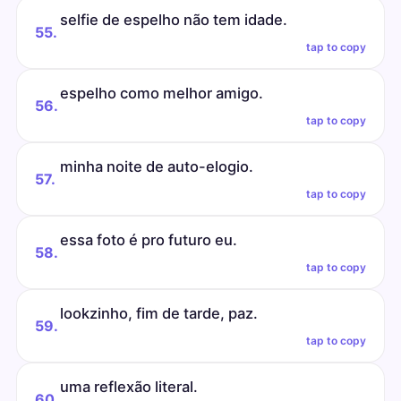
selfie de espelho não tem idade.
55.
tap to copy
espelho como melhor amigo.
56.
tap to copy
minha noite de auto-elogio.
57.
tap to copy
essa foto é pro futuro eu.
58.
tap to copy
lookzinho, fim de tarde, paz.
59.
tap to copy
uma reflexão literal.
60.