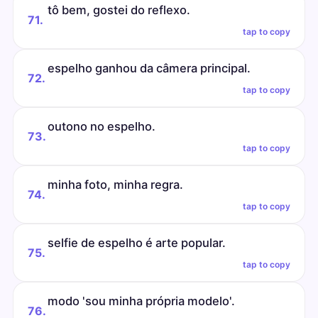
tô bem, gostei do reflexo.
71.
tap to copy
espelho ganhou da câmera principal.
72.
tap to copy
outono no espelho.
73.
tap to copy
minha foto, minha regra.
74.
tap to copy
selfie de espelho é arte popular.
75.
tap to copy
modo 'sou minha própria modelo'.
76.